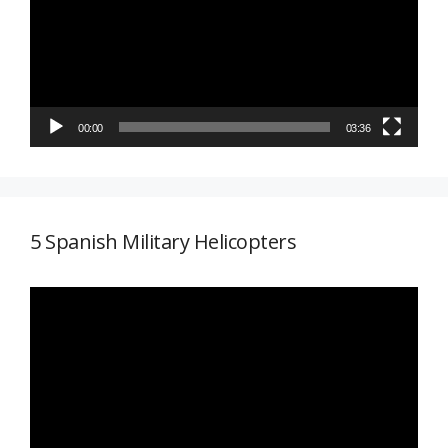
vídeo
00:00
03:36
5 Spanish Military Helicopters
Reproductor
de
vídeo