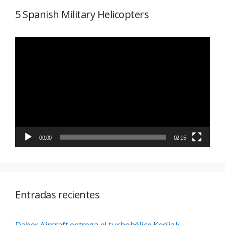
5 Spanish Military Helicopters
Reproductor
de
vídeo
00:00
02:15
Entradas recientes
Daher Aircraft entrega el turbohélice Kodiak