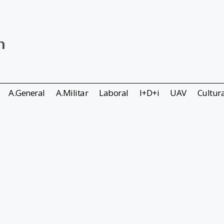
A.General
A.Militar
Laboral
I+D+i
UAV
Cultur