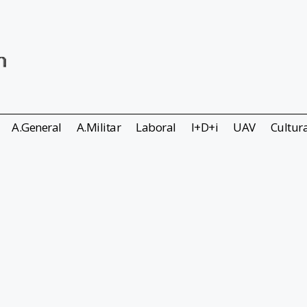
A.General
A.Militar
Laboral
I+D+i
UAV
Cultur