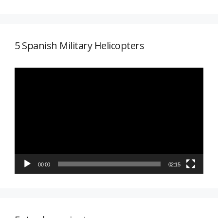
5 Spanish Military Helicopters
Reproductor
de
vídeo
00:00
02:15