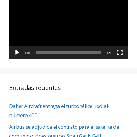
de
vídeo
00:00
02:15
Entradas recientes
Daher Aircraft entrega el turbohélice Kodiak
número 400
Airbus se adjudica el contrato para el satélite de
comunicaciones seguras SpainSat NG-III