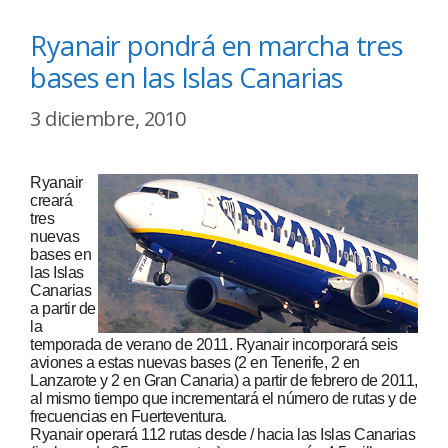
Ryanair pondrá en marcha tres
bases en las Islas Canarias
3 diciembre, 2010
Ryanair
creará
tres
nuevas
bases en
las Islas
Canarias
a partir de
la
temporada de verano de 2011. Ryanair incorporará seis
aviones a estas nuevas bases (2 en Tenerife, 2 en
Lanzarote y 2 en Gran Canaria) a partir de febrero de 2011,
al mismo tiempo que incrementará el número de rutas y de
frecuencias en Fuerteventura.
Ryanair operará 112 rutas desde / hacia las Islas Canarias