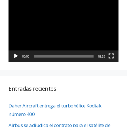
Reproductor
de
vídeo
00:00
02:15
Entradas recientes
Daher Aircraft entrega el turbohélice Kodiak
número 400
Airbus se adjudica el contrato para el satélite de