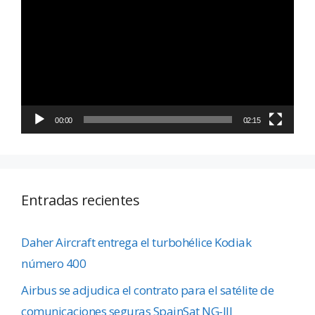
de
vídeo
00:00
02:15
Entradas recientes
Daher Aircraft entrega el turbohélice Kodiak
número 400
Airbus se adjudica el contrato para el satélite de
comunicaciones seguras SpainSat NG-III