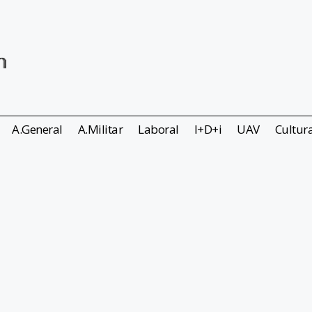
A.General
A.Militar
Laboral
I+D+i
UAV
Cultur