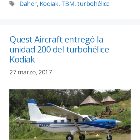
Daher
,
Kodiak
,
TBM
,
turbohélice
Quest Aircraft entregó la
unidad 200 del turbohélice
Kodiak
27 marzo, 2017