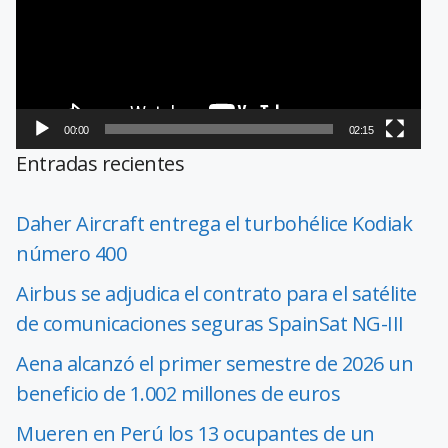
00:00
02:15
Entradas recientes
Daher Aircraft entrega el turbohélice Kodiak
número 400
Airbus se adjudica el contrato para el satélite
de comunicaciones seguras SpainSat NG-III
Aena alcanzó el primer semestre de 2026 un
beneficio de 1.002 millones de euros
Mueren en Perú los 13 ocupantes de un