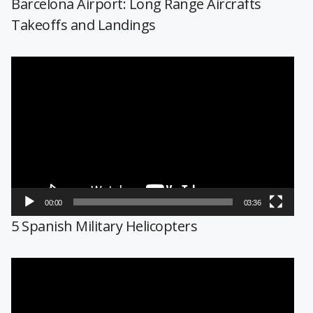
Barcelona Airport: Long Range Aircrafts
Takeoffs and Landings
Reproductor
de
vídeo
00:00
03:36
5 Spanish Military Helicopters
Reproductor
de
vídeo