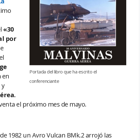
La
ximo
el
«30
al por
te
el
rge
Portada del libro que ha escrito el
a en
conferenciante
 y
érea.
 venta el próximo mes de mayo.
de 1982 un Avro Vulcan BMk.2 arrojó las