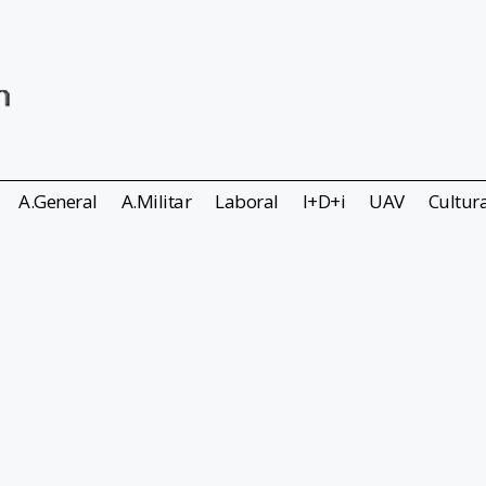
A.General
A.Militar
Laboral
I+D+i
UAV
Cultur