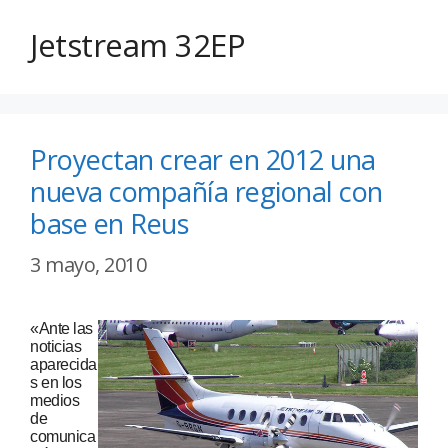
Jetstream 32EP
Proyectan crear en 2012 una
nueva compañía regional con
base en Reus
3 mayo, 2010
«Ante las
noticias
aparecida
s en los
medios
de
comunica