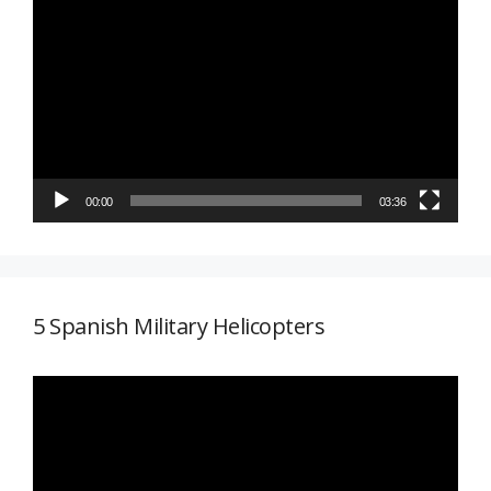
de
vídeo
00:00
03:36
5 Spanish Military Helicopters
Reproductor
de
vídeo