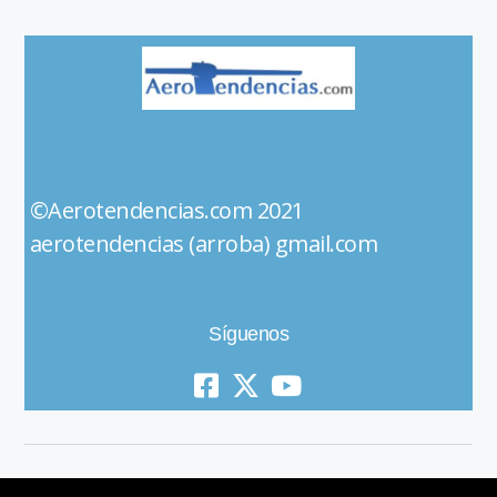
©Aerotendencias.com 2021
aerotendencias (arroba) gmail.com
Síguenos