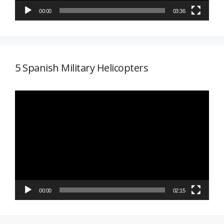
00:00
03:36
5 Spanish Military Helicopters
Reproductor
de
vídeo
00:00
02:15