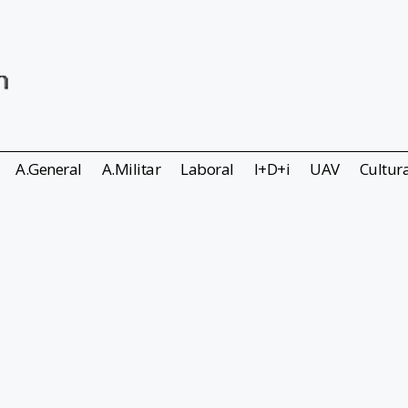
A.General
A.Militar
Laboral
I+D+i
UAV
Cultur