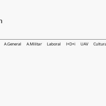
A.General
A.Militar
Laboral
I+D+i
UAV
Cultur