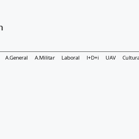
A.General
A.Militar
Laboral
I+D+i
UAV
Cultur