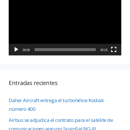
de
vídeo
00:00
02:15
Entradas recientes
Daher Aircraft entrega el turbohélice Kodiak
número 400
Airbus se adjudica el contrato para el satélite de
comunicaciones seguras SpainSat NG-III