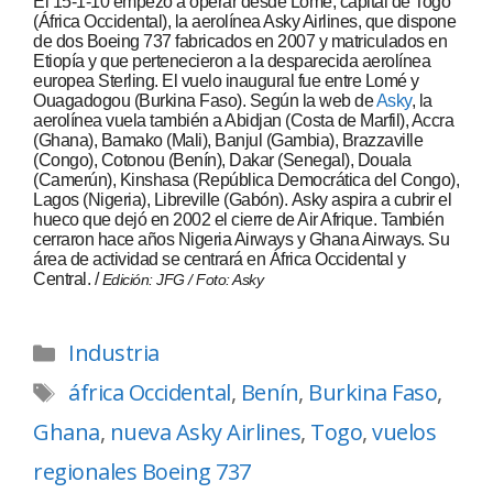
El 15-1-10 empezó a operar desde Lomé, capital de Togo
(África Occidental), la aerolínea Asky Airlines, que dispone
de dos Boeing 737 fabricados en 2007 y matriculados en
Etiopía y que pertenecieron a la desparecida aerolínea
europea Sterling. El vuelo inaugural fue entre Lomé y
Ouagadogou (Burkina Faso). Según la web de
Asky
, la
aerolínea vuela también a Abidjan (Costa de Marfil), Accra
(Ghana), Bamako (Mali), Banjul (Gambia), Brazzaville
(Congo), Cotonou (Benín), Dakar (Senegal), Douala
(Camerún), Kinshasa (República Democrática del Congo),
Lagos (Nigeria), Libreville (Gabón). Asky aspira a cubrir el
hueco que dejó en 2002 el cierre de Air Afrique. También
cerraron hace años Nigeria Airways y Ghana Airways. Su
área de actividad se centrará en África Occidental y
Central. /
Edición: JFG / Foto: Asky
Industria
áfrica Occidental
,
Benín
,
Burkina Faso
,
Ghana
,
nueva Asky Airlines
,
Togo
,
vuelos
regionales Boeing 737