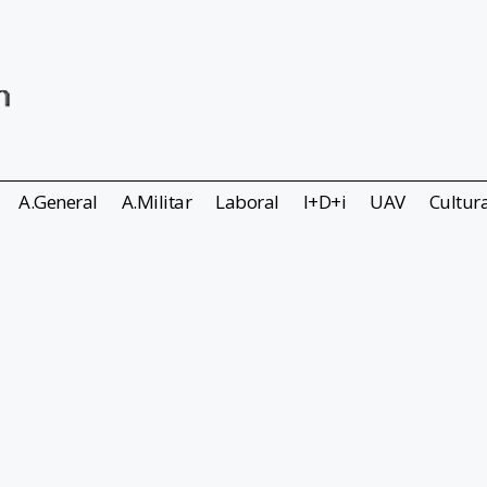
A.General
A.Militar
Laboral
I+D+i
UAV
Cultur