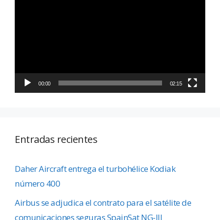
de
vídeo
00:00
02:15
Entradas recientes
Daher Aircraft entrega el turbohélice Kodiak
número 400
Airbus se adjudica el contrato para el satélite de
comunicaciones seguras SpainSat NG-III