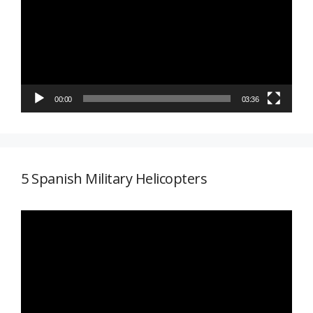
vídeo
00:00
03:36
5 Spanish Military Helicopters
Reproductor
de
vídeo