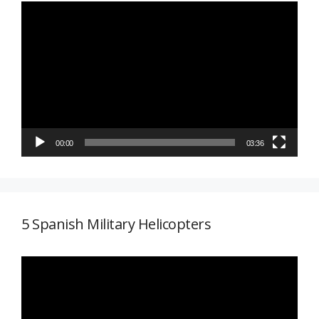
Reproductor
de
vídeo
00:00
03:36
5 Spanish Military Helicopters
Reproductor
de
vídeo