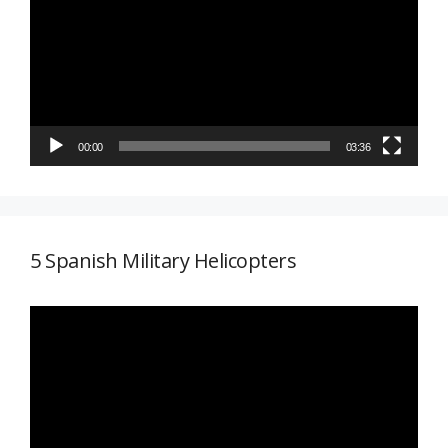
vídeo
00:00
03:36
5 Spanish Military Helicopters
Reproductor
de
vídeo