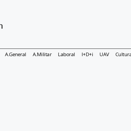
A.General
A.Militar
Laboral
I+D+i
UAV
Cultur