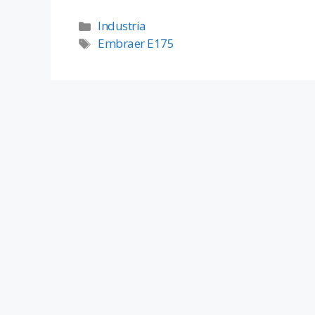
Industria
Embraer E175