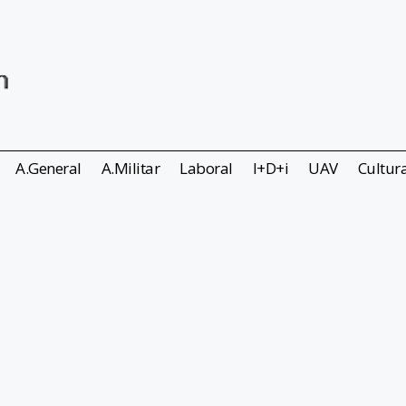
A.General
A.Militar
Laboral
I+D+i
UAV
Cultur