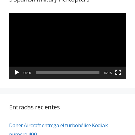
Reproductor
de
vídeo
00:00
02:15
Entradas recientes
Daher Aircraft entrega el turbohélice Kodiak
número 400