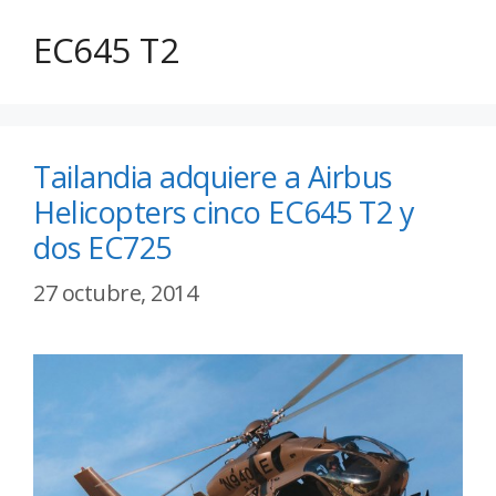
EC645 T2
Tailandia adquiere a Airbus
Helicopters cinco EC645 T2 y
dos EC725
27 octubre, 2014