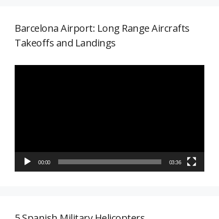
Barcelona Airport: Long Range Aircrafts
Takeoffs and Landings
Reproductor
de
vídeo
00:00
03:36
5 Spanish Military Helicopters