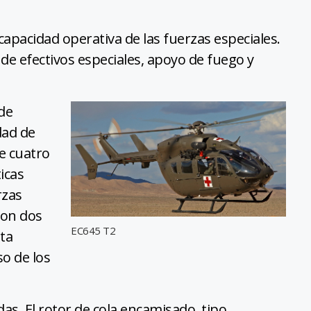
capacidad operativa de las fuerzas especiales.
e efectivos especiales, apoyo de fuego y
de
dad de
e cuatro
icas
rzas
con dos
EC645 T2
rta
so de los
as. El rotor de cola encamisado, tipo