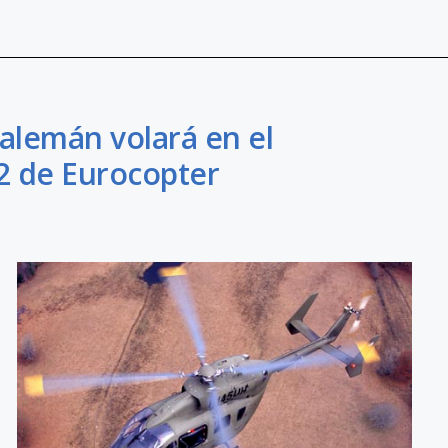
alemán volará en el
T2 de Eurocopter