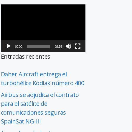
Reproductor
de
vídeo
00:00
02:15
Entradas recientes
Daher Aircraft entrega el
turbohélice Kodiak número 400
Airbus se adjudica el contrato
para el satélite de
comunicaciones seguras
SpainSat NG-III