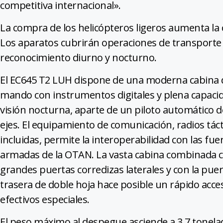
competitiva internacional».
La compra de los helicópteros ligeros aumenta la 
Los aparatos cubrirán operaciones de transporte d
reconocimiento diurno y nocturno.
El EC645 T2 LUH dispone de una moderna cabina 
mando con instrumentos digitales y plena capaci
visión nocturna, aparte de un piloto automático d
ejes. El equipamiento de comunicación, radios táct
incluidas, permite la interoperabilidad con las fue
armadas de la OTAN. La vasta cabina combinada 
grandes puertas corredizas laterales y con la pue
trasera de doble hoja hace posible un rápido acce
efectivos especiales.
El peso máximo al despegue asciende a 3,7 tonelad