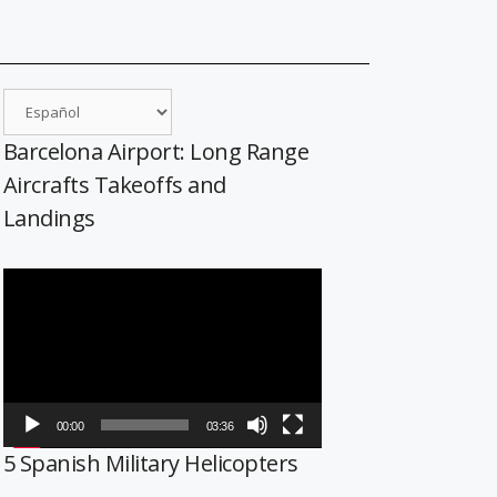
Barcelona Airport: Long Range
Aircrafts Takeoffs and
Landings
Reproductor
de
vídeo
00:00
03:36
5 Spanish Military Helicopters