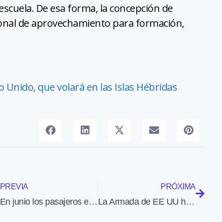
escuela. De esa forma, la concepción de
cional de aprovechamiento para formación,
 Unido, que volará en las Islas Hébridas
PREVIA
PRÓXIMA
En junio los pasajeros en los aeropuertos de Aena descendieron un 3,3%
La Armada de EE UU hace historia al aterrizar un ‘drone’ en un portaaviones