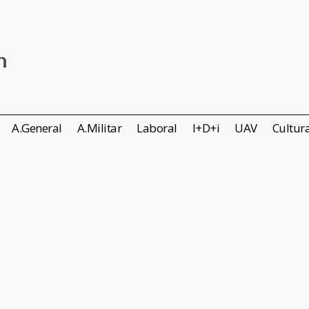
A.General
A.Militar
Laboral
I+D+i
UAV
Cultur