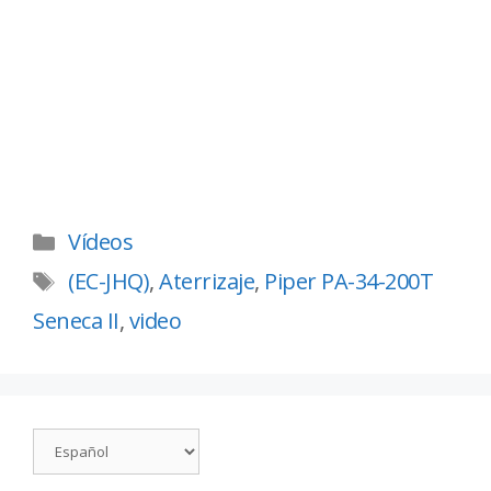
Vídeos
(EC-JHQ)
,
Aterrizaje
,
Piper PA-34-200T
Seneca II
,
video