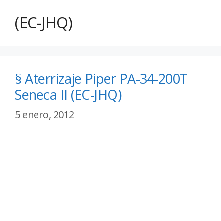
(EC-JHQ)
§ Aterrizaje Piper PA-34-200T
Seneca II (EC-JHQ)
5 enero, 2012