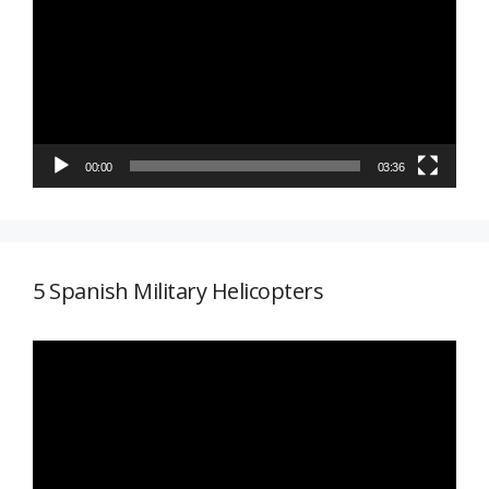
vídeo
00:00
03:36
5 Spanish Military Helicopters
Reproductor
de
vídeo