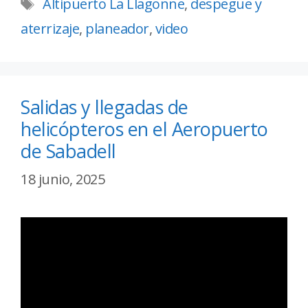
Altipuerto La Llagonne
,
despegue y
aterrizaje
,
planeador
,
video
Salidas y llegadas de
helicópteros en el Aeropuerto
de Sabadell
18 junio, 2025