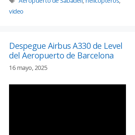
Aeropuerto de Sabadell
,
helicópteros
,
video
Despegue Airbus A330 de Level
del Aeropuerto de Barcelona
16 mayo, 2025