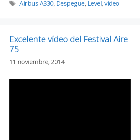
Airbus A330
,
Despegue
,
Level
,
video
Excelente vídeo del Festival Aire
75
11 noviembre, 2014