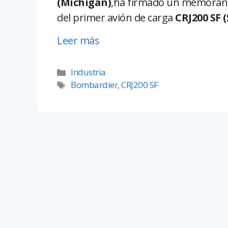
(Michigan)
,ha firmado un memoránd
del primer avión de carga
CRJ200 SF (
Leer más
Industria
Bombardier
,
CRJ200 SF