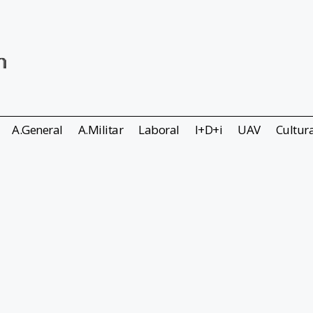
A.General
A.Militar
Laboral
I+D+i
UAV
Cultur