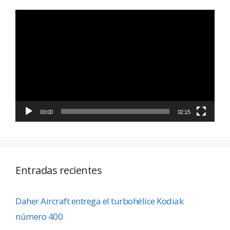
Reproductor
de
vídeo
00:00
02:15
Entradas recientes
Daher Aircraft entrega el turbohélice Kodiak
número 400