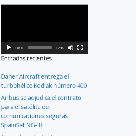
Reproductor
de
vídeo
00:00
02:15
Entradas recientes
Daher Aircraft entrega el
turbohélice Kodiak número 400
Airbus se adjudica el contrato
para el satélite de
comunicaciones seguras
SpainSat NG-III