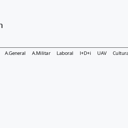
A.General
A.Militar
Laboral
I+D+i
UAV
Cultur