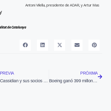
Antoni Vilella, presidente de ADAR, y Artur Mas
y
litat de Catalunya
PREVIA
PRÓXIMA
Cassidian y sus socios desarrollan un sistema para localizar personal de emergencias en interiores
Boeing ganó 399 millones de euros el primer trimestre del año