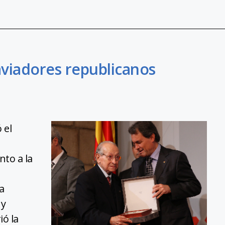
aviadores republicanos
 el
ó
nto a la
a
 y
ió la