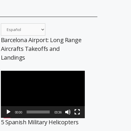
Barcelona Airport: Long Range
Aircrafts Takeoffs and
Landings
Reproductor
de
vídeo
00:00
03:36
5 Spanish Military Helicopters