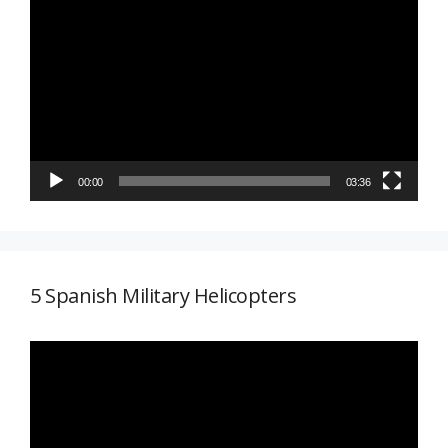
de
vídeo
00:00
03:36
5 Spanish Military Helicopters
Reproductor
de
vídeo