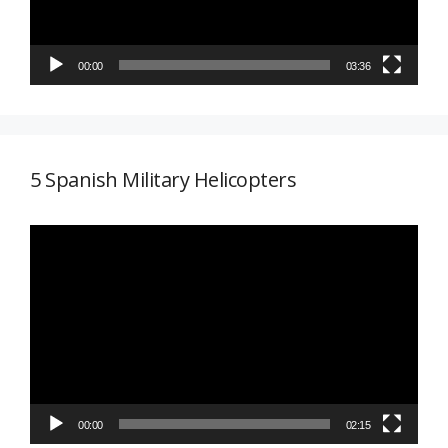
00:00
03:36
5 Spanish Military Helicopters
Reproductor
de
vídeo
00:00
02:15