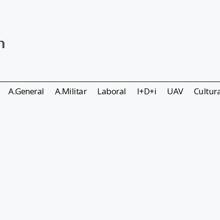
A.General
A.Militar
Laboral
I+D+i
UAV
Cultur