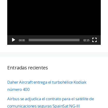
de
vídeo
00:00
02:15
Entradas recientes
Daher Aircraft entrega el turbohélice Kodiak
número 400
Airbus se adjudica el contrato para el satélite de
comunicaciones seguras SpainSat NG-III