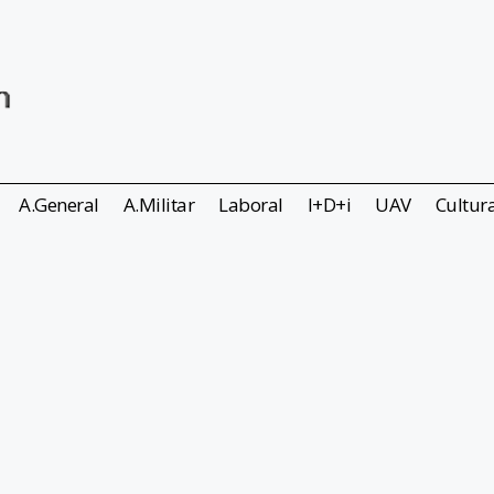
A.General
A.Militar
Laboral
I+D+i
UAV
Cultur