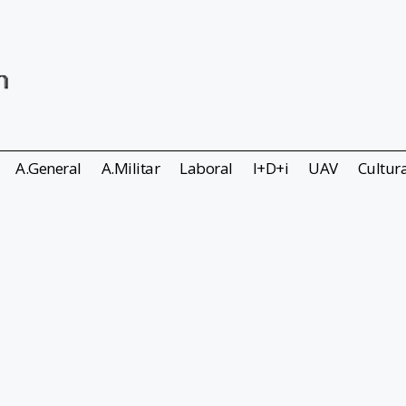
A.General
A.Militar
Laboral
I+D+i
UAV
Cultur