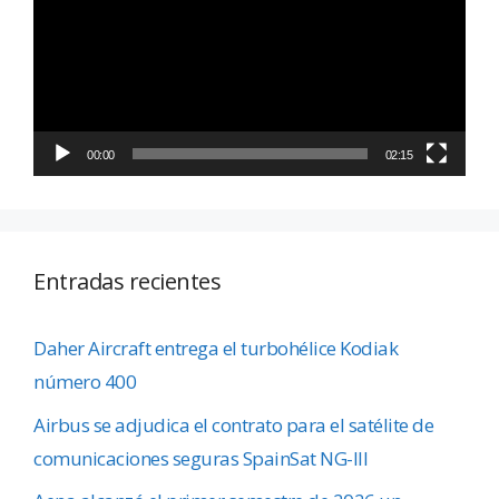
vídeo
00:00
02:15
Entradas recientes
Daher Aircraft entrega el turbohélice Kodiak
número 400
Airbus se adjudica el contrato para el satélite de
comunicaciones seguras SpainSat NG-III