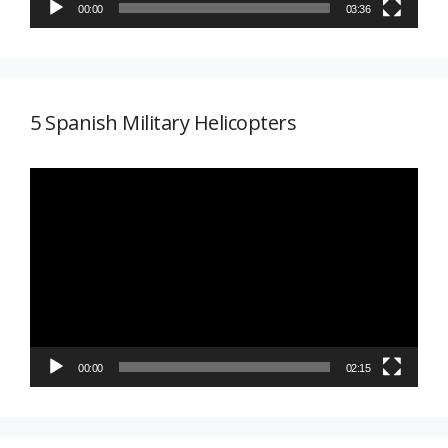
00:00
03:36
5 Spanish Military Helicopters
Reproductor
de
vídeo
00:00
02:15