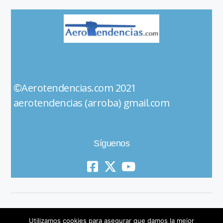
©Aerotendencias.com 2021
aerotendencias (arroba) gmail.com
Síguenos
Utilizamos cookies para asegurar que damos la mejor