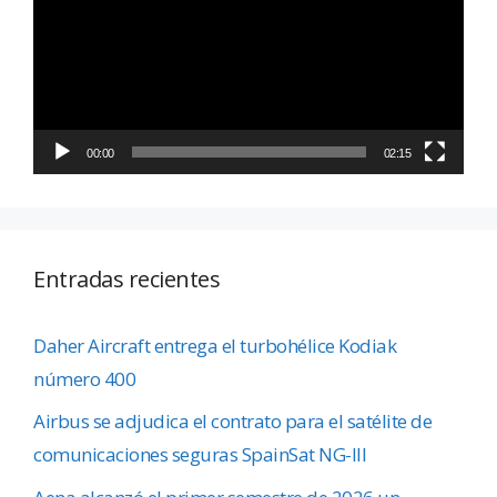
vídeo
00:00
02:15
Entradas recientes
Daher Aircraft entrega el turbohélice Kodiak
número 400
Airbus se adjudica el contrato para el satélite de
comunicaciones seguras SpainSat NG-III