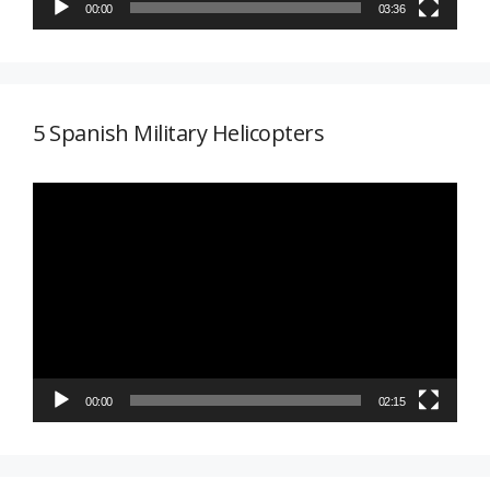
00:00
03:36
5 Spanish Military Helicopters
Reproductor
de
vídeo
00:00
02:15