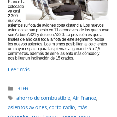
France ha
colocado
ya casi
2.300
nuevos
asientos su flota de aviones corta distancia. Los nuevos
asientos se han puesto en 11 aeronaves, de los que nueve
son Airbus A321 y dos son A320. La previsión es que a
finales de año casi toda la flota de este segmento reciba
los nuevos asientos. Los mismos posibilitan a los clientes
un mayor espacio para las piernas al ganar de 5 a 7,5
centímetros, además de ser el asiento más cómodo y
posibilitar un inclinación de 15 grados.
Leer más
I+D+i
ahorro de combustible
,
Air France
,
asientos aviones
,
corto radio
,
más
cómodos
,
más ligeros
,
menos peso
,