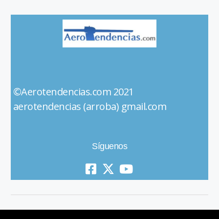
©Aerotendencias.com 2021
aerotendencias (arroba) gmail.com
Síguenos