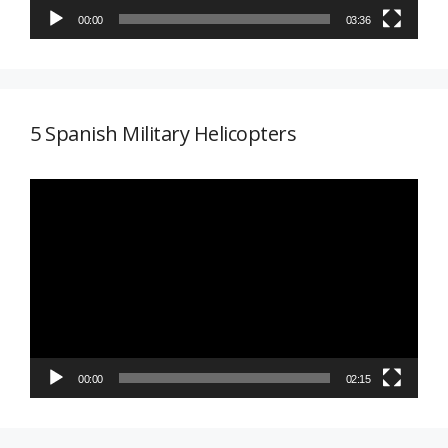
00:00
03:36
5 Spanish Military Helicopters
Reproductor
de
vídeo
00:00
02:15