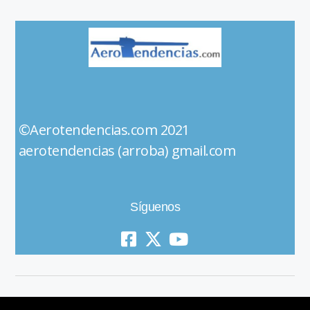
©Aerotendencias.com 2021
aerotendencias (arroba) gmail.com
Síguenos