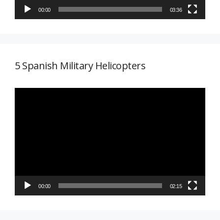
00:00
03:36
5 Spanish Military Helicopters
Reproductor
de
vídeo
00:00
02:15