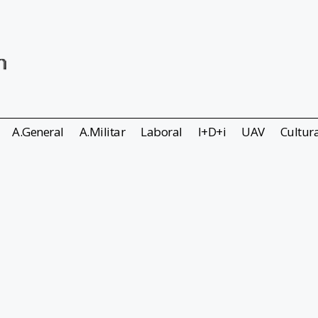
A.General
A.Militar
Laboral
I+D+i
UAV
Cultur