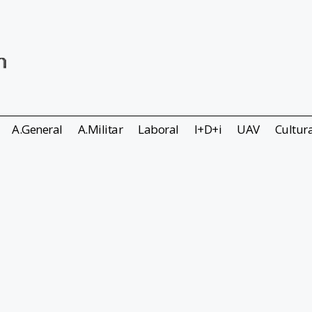
A.General
A.Militar
Laboral
I+D+i
UAV
Cultur