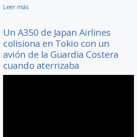
Leer más
Un A350 de Japan Airlines
colisiona en Tokio con un
avión de la Guardia Costera
cuando aterrizaba