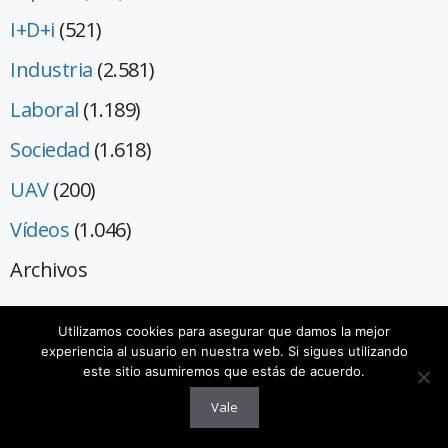
I+D+i
(521)
Industria
(2.581)
Laboral
(1.189)
Sociedad
(1.618)
UAV
(200)
Vídeos
(1.046)
Archivos
Utilizamos cookies para asegurar que damos la mejor
experiencia al usuario en nuestra web. Si sigues utilizando
este sitio asumiremos que estás de acuerdo.
Hora actual en
Vale
España (en Canarias 1 hora menos)