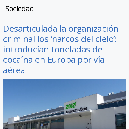
Sociedad
Desarticulada la organización
criminal los ‘narcos del cielo’:
introducían toneladas de
cocaína en Europa por vía
aérea