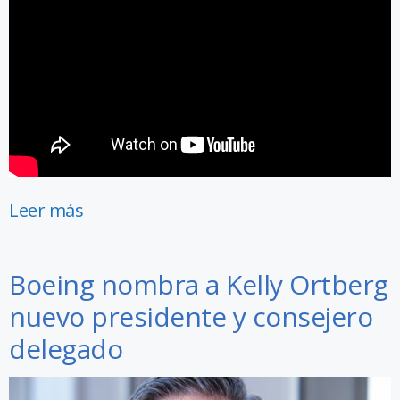
Leer más
Boeing nombra a Kelly Ortberg
nuevo presidente y consejero
delegado